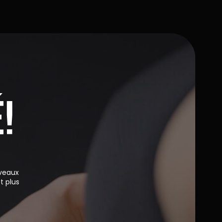
!
uveaux
t plus