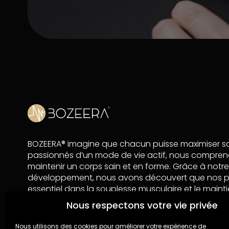
BOZEERA® imagine que chacun puisse maximiser sa v
passionnés d’un mode de vie actif, nous compren
maintenir un corps sain et en forme. Grâce à notr
développement, nous avons découvert que nos pro
essentiel dans la souplesse musculaire et le mainti
globale pour les personnes actives.
Nous respectons votre vie privée
En tant que partenaire Amazon, nous gagnons de l
Nous utilisons des cookies pour améliorer votre expérience de