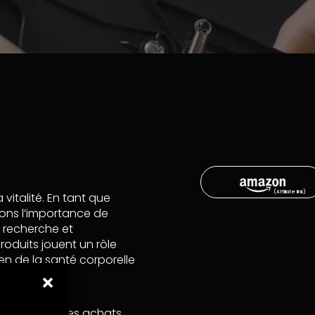
italité. En tant que
ons l’importance de
e recherche et
duits jouent un rôle
en de la santé corporelle
’argent sur les achats