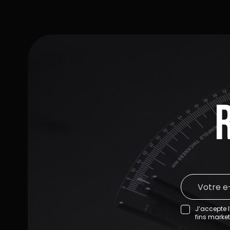
J’accepte l
fins market