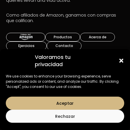
quienes llevan una vida activa.
Como afiliados de Amazon, ganamos con compras
que califican.
Productos
Acerca de
Ejercicios
Contacto
Valoramos tu
privacidad
We use cookies to enhance your browsing experience, serve
Copyright 2026 | BOZEERA®
personalized ads or content, and analyze our traffic. By clicking
Política de privacidad
"Accept", you consent to our use of cookies.
Aceptar
Rechazar