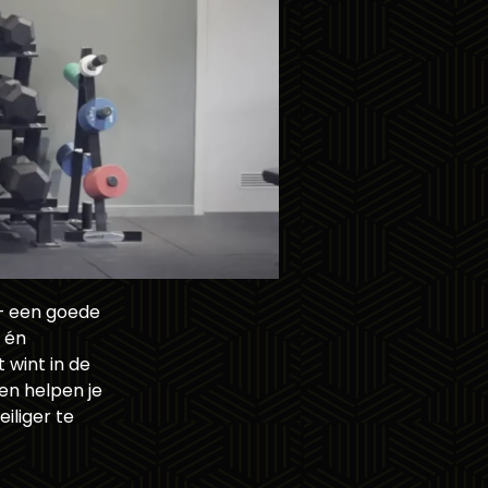
 — een goede
t én
 wint in de
en helpen je
iliger te