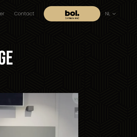
er
Contact
NL
ge