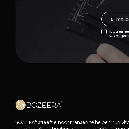
Ik ga erme
wordt gebr
BOZEERA® streeft ernaar mensen te helpen hun vital
benutten. Als liefhebbers van een actieve levenssti