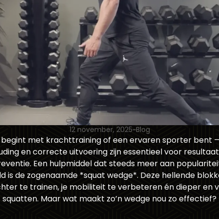
12 november, 2025
Blog
t begint met krachttraining of een ervaren sporter bent
ding en correcte uitvoering zijn essentieel voor resultaa
eventie. Een hulpmiddel dat steeds meer aan populariteit
ld is de zogenaamde *squat wedge*. Deze hellende blokk
hter te trainen, je mobiliteit te verbeteren én dieper en ve
squatten. Maar wat maakt zo’n wedge nou zo effectief?