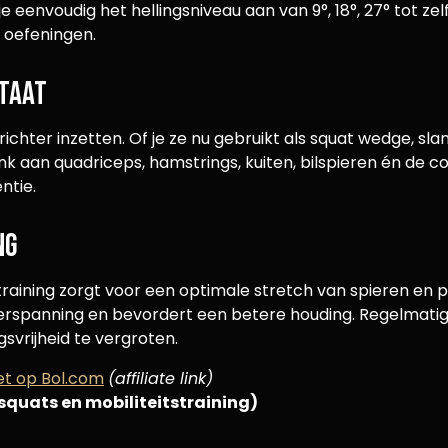
eenvoudig het hellingsniveau aan van 9°, 18°, 27° tot zelf
 oefeningen.
ltaat
richter inzetten. Of je ze nu gebruikt als squat wedge, sla
 aan quadriceps, hamstrings, kuiten, bilspieren én de cor
ntie.
ng
training zorgt voor een optimale stretch van spieren en pe
erspanning en bevordert een betere houding. Regelmati
vrijheid te vergroten.
et op Bol.com
(affiliate link)
squats en mobiliteitstraining)