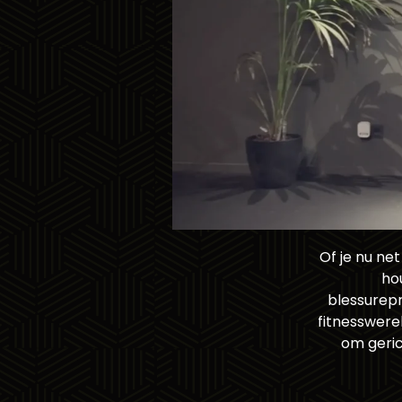
Of je nu ne
hou
blessurepr
fitnesswere
om geric