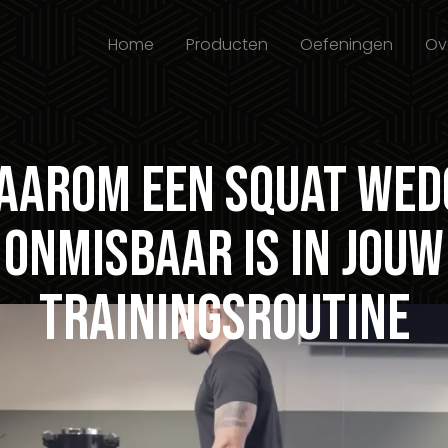
Home
Producten
Oefeningen
Ov
aarom een Squat Wed
onmisbaar is in jouw
trainingsroutine