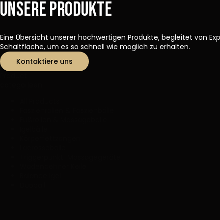
Unsere Produkte
Eine Übersicht unserer hochwertigen Produkte, begleitet von E
Schaltfläche, um es so schnell wie möglich zu erhalten.
Kontaktiere uns
Product
categorieën
All Products
Faszienrollen & Faszienbälle
Fußrollen & Massagebälle
Igelbälle
Körperfettzangen
Lacrossebälle
Triggerpunkt-Massagegeräte
Wadendehner Keile
Balance Igel
Duoball